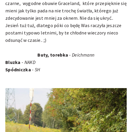
czarne, wygodne obuwie Graceland, które przepięknie się
mieni jak tylko pada na nie trochę światła, którego już
zdecydowanie jest mniej za oknem. Nie da się ukryć..
Jesień tuż tuż, dlatego póki co będę Was raczyła jeszcze
postami typowo letnimi, by te chłodne wieczory nieco
odsunąć w czasie.. ;)
Buty, torebka
-
Deichmann
Bluzka
-
NAKD
Spódniczka
-
SH