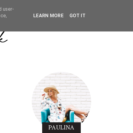
d user-
ice,
LEARN MORE
GOT IT
PAULINA