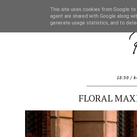
HOME
CONTAC
This site uses cookies from Google to d
agent are shared with Google along wit
generate usage statistics, and to det
18:50
/ 
FLORAL MAX