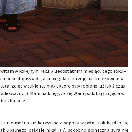
ywitam w kolejnym, lecz przedostatnim miesiącu tego roku -
u mocno dopisywała, a ja biegałam na zdjęciach dosłownie w
taj zdjęć w sukience maxi, które były robione już jakiś czas
adekwatny. ;) Mam nadzieję, że się Wam podobają zdjęcia w
kim klimacie.
 i nie można już korzystać z pogody w pełni, tak bardzo się
 tak upalnego października! ;) A podobno słoneczna aura nie