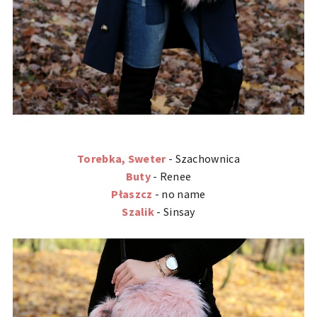
Torebka, Sweter
- Szachownica
Buty
- Renee
Płaszcz
- no name
Szalik
- Sinsay