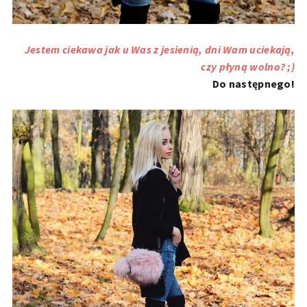
Jestem ciekawa jak u Was z jesienią, dni Wam uciekają,
czy płyną wolno? ;)
Do następnego!