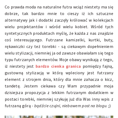
Co prawda moda na naturalne futra wciąż niestety ma się
dobrze, tak bardzo mnie to cieszy iż ich sztuczne
alternatywy jak i dodatki zaczęły królować w kolekcjach
wielu projektantów i wśród wielu kobiet. Wśród tych
syntetycznych produktach myślę, że każda z nas znajdzie
coś interesującego. Futrzane kamizelki, kurtki, buty,
rękawiczki czy też torebki - są ciekawym dopełnieniem
wielu stylizacji, niemniej ja od zawsze obawiałam się tego
typu futrzanych elementów. Moje obawy wynikają z tego,
iż niestety jest
bardzo cienka granica
pomiędzy fajną,
gustowną stylizacją w którą wpleciony jest futrzany
element z strojem dnia, który dla mnie zahacza o kicz,
tandetę. Jestem ciekawa czy Wam przypadnie moja
dzisiejsza propozycja z lekkim futrzanym dodatkiem w
postaci torebki, niemniej szykuję już dla Was inny wpis z
futrzaną górą -
bądźcie czujni, niebawem post na blogu
. ;)