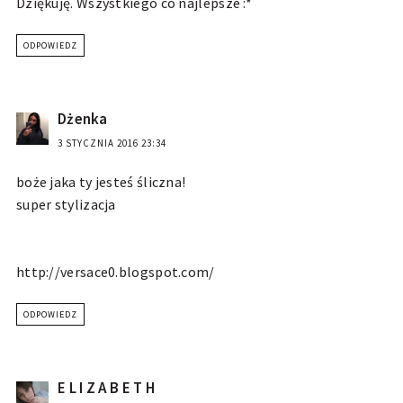
Dziękuję. Wszystkiego co najlepsze :*
ODPOWIEDZ
Dżenka
3 STYCZNIA 2016 23:34
boże jaka ty jesteś śliczna!
super stylizacja
http://versace0.blogspot.com/
ODPOWIEDZ
E L I Z A B E T H