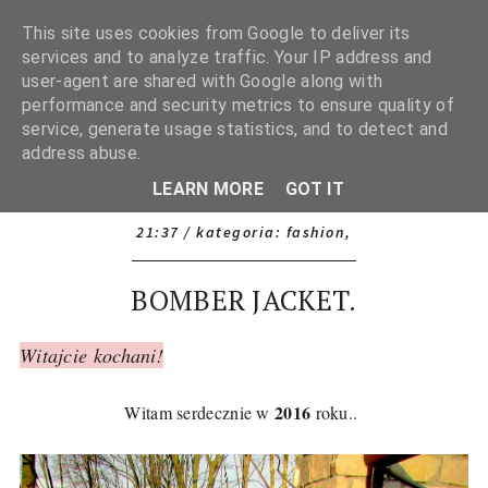
This site uses cookies from Google to deliver its
services and to analyze traffic. Your IP address and
user-agent are shared with Google along with
performance and security metrics to ensure quality of
service, generate usage statistics, and to detect and
address abuse.
LEARN MORE
GOT IT
21:37
/ kategoria:
fashion
,
BOMBER JACKET.
Witajcie kochani!
2016
Witam serdecznie w
roku..