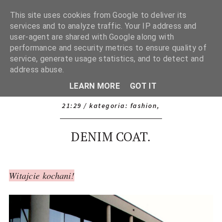
This site uses cookies from Google to deliver its
services and to analyze traffic. Your IP address and
user-agent are shared with Google along with
performance and security metrics to ensure quality of
service, generate usage statistics, and to detect and
address abuse.
LEARN MORE
GOT IT
21:29
/ kategoria:
fashion
,
DENIM COAT.
Witajcie kochani!