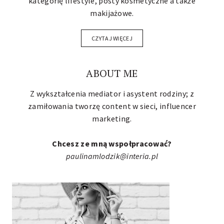
kategorię lifestyle, posty kosmetyczne a także
makijażowe.
CZYTAJ WIĘCEJ
ABOUT ME
Z wykształcenia mediator i asystent rodziny; z
zamiłowania tworzę content w sieci,
influencer
marketing
.
Chcesz ze mną wspołpracować?
paulinamlodzik@interia.pl