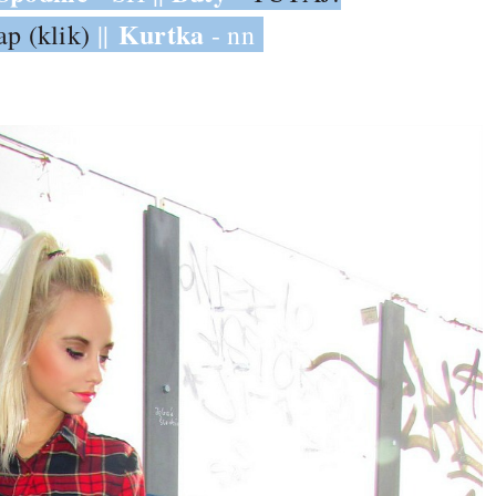
Kurtka
p (klik)
||
- nn