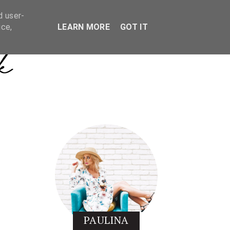
d user-
ice,
LEARN MORE
GOT IT
PAULINA