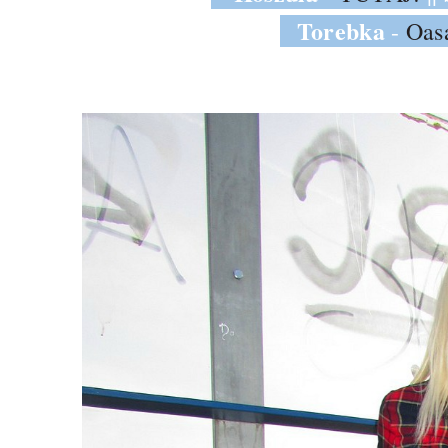
Torebka
-
Oasa