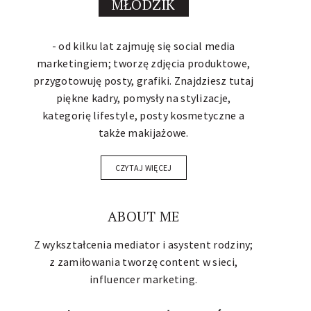
MŁODZIK
- od kilku lat zajmuję się social media
marketingiem; tworzę zdjęcia produktowe,
przygotowuję posty, grafiki. Znajdziesz tutaj
piękne kadry, pomysły na stylizacje,
kategorię lifestyle, posty kosmetyczne a
także makijażowe.
CZYTAJ WIĘCEJ
ABOUT ME
Z wykształcenia mediator i asystent rodziny;
z zamiłowania tworzę content w sieci,
influencer marketing
.