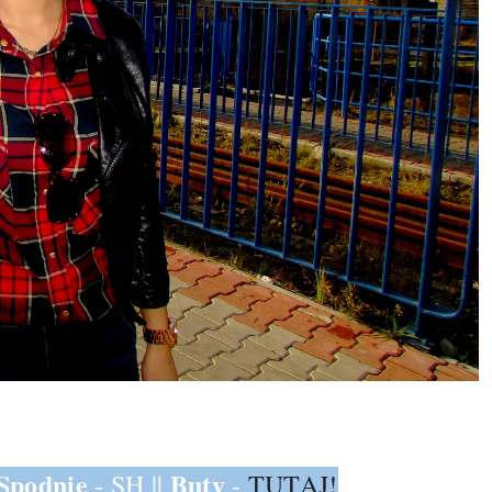
Spodnie
Buty
- SH ||
-
TUTAJ!