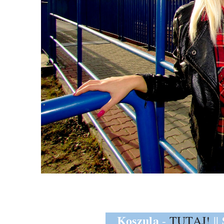
Koszula
-
TUTAJ!
||